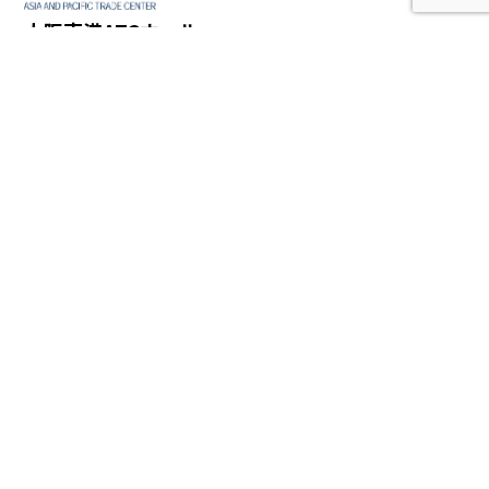
大阪南港ATCホール
〒559-0034 大阪市住之江区南港北2-1-10
TEL 06-6615-5006
イベント情報
ニュース
アクセス
お問い合わせ
出展に関するお問い合わせ
チケットについて
よくある質問